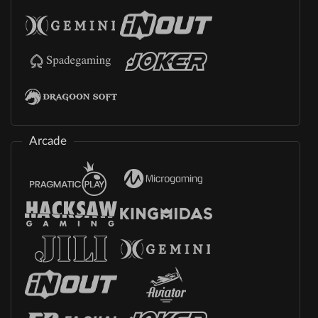
Arcade