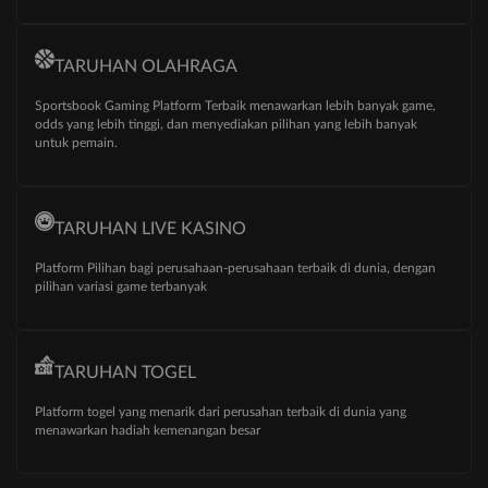
TARUHAN OLAHRAGA
Sportsbook Gaming Platform Terbaik menawarkan lebih banyak game,
odds yang lebih tinggi, dan menyediakan pilihan yang lebih banyak
untuk pemain.
TARUHAN LIVE KASINO
Platform Pilihan bagi perusahaan-perusahaan terbaik di dunia, dengan
pilihan variasi game terbanyak
TARUHAN TOGEL
Platform togel yang menarik dari perusahan terbaik di dunia yang
menawarkan hadiah kemenangan besar