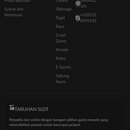
Pusat Bantuan
Casino
mesin22
ofc
Syarat dan
Olahraga
Ketentuan
+628521
Togel
6995143
Race
Crash
Game
Arcade
Poker
E-Sports
Sabung
Ayam
TARUHAN SLOT
Penyedia slot online dengan beragam pilihan game menarik yang
memudahkan pemain untuk mencapai jackpot