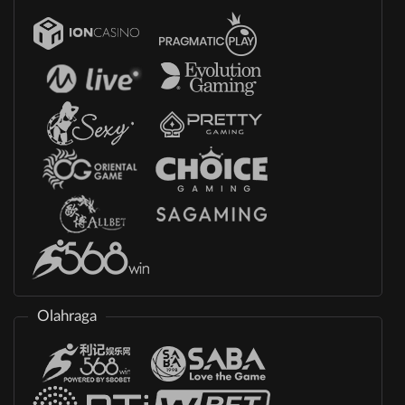
Olahraga