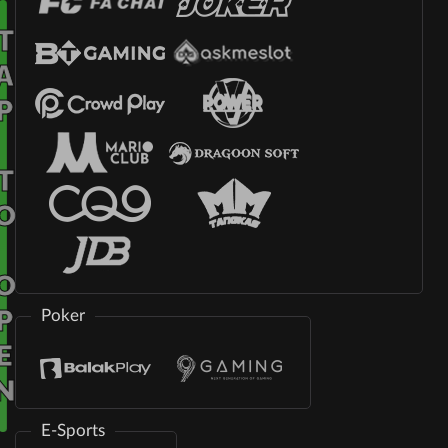
TO OPEN
Poker
E-Sports