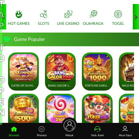
TO OPEN
HOT GAMES
SLOTS
LIVE CASINO
OLAHRAGA
TOGEL
Game Populer
GATES OF OLYMPUS POP
BANG GACOR 1000
FORTUNE GARUDA 1000
FORTUNE GEMS 500
SWEET BONANZA 2500
POKER WIN
Beranda
Promosi
Masuk
Hub. Kami
Akun Saya